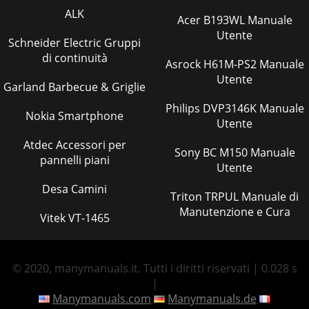
ALK
Acer B193WL Manuale
Utente
Schneider Electric Gruppi
di continuità
Asrock H61M-PS2 Manuale
Utente
Garland Barbecue & Griglie
Philips DVP3146K Manuale
Nokia Smartphone
Utente
Atdec Accessori per
Sony BC M150 Manuale
pannelli piani
Utente
Desa Camini
Triton TRPUL Manuale di
Manutenzione e Cura
Vitek VT-1465
© 2020, manymanuals.it. Tutti i diritti riservati | 0.028 s
|
Manymanuals.com
Manymanuals.de