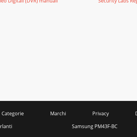
eo Digitali (DVR) manuali
Security Labs Reg
Categorie
Marchi
Privacy
rlanti
Samsung PM43F-BC