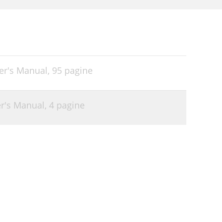
er's Manual,
95 pagine
r's Manual,
4 pagine