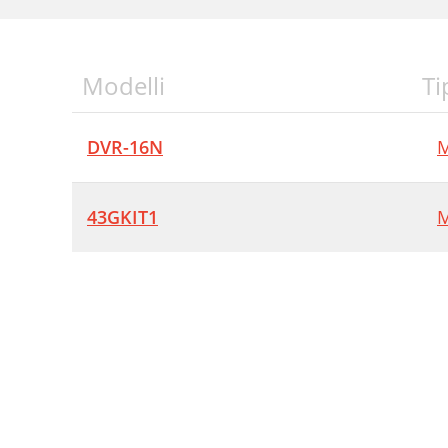
Modelli
Ti
DVR-16N
M
43GKIT1
M