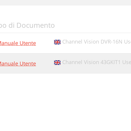
po di Documento
Channel Vision DVR-16N Us
anuale Utente
Channel Vision 43GKIT1 Use
anuale Utente