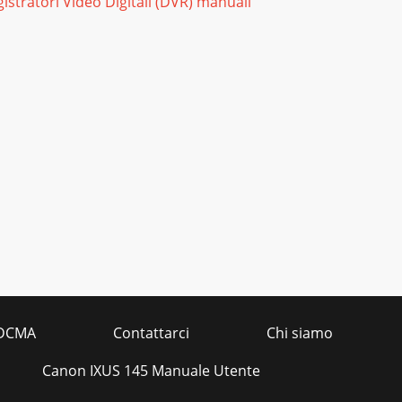
istratori Video Digitali (DVR) manuali
DCMA
Contattarci
Chi siamo
Canon IXUS 145 Manuale Utente