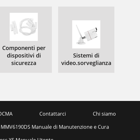
65
66
69
69
Componenti per
74
dispositivi di
Sistemi di
75
sicurezza
video.sorveglianza
76
76
77
77
DCMA
Contattarci
Chi siamo
79
 MMV6190DS Manuale di Manutenzione e Cura
80