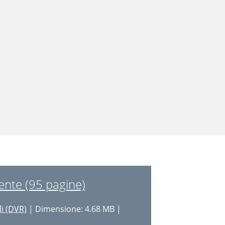
nte (95 pagine)
li (DVR)
| Dimensione: 4.68 MB |