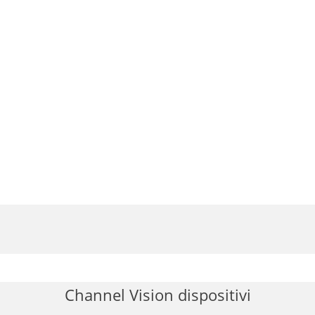
.3.2 RECORD PROGRAM
TECTION
.4.1 MOTION D
.4.8 RELAY OUTPUT
.5.1 HDD
HDD MODE
 BACKUP: Only for backup
.5.2 CLOCK
.5.3 PASSWORD
OWER OFF CHECK
Channel Vision dispositivi
.5.8 DVR INITIALIZE