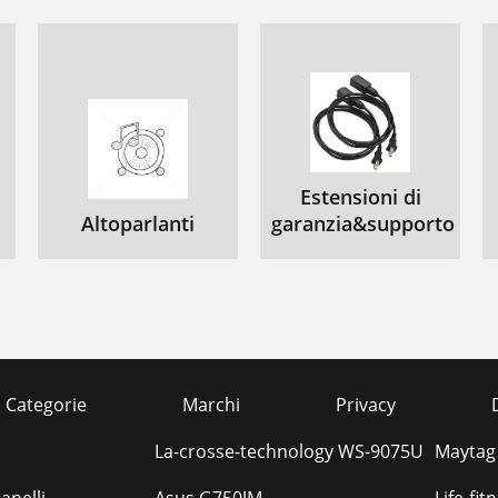
.5.9 FIRMWARE UPGRADE
.6.1 NETWORK
.6.2 RS-232
.6.3 RS-422/485
.9 EXIT
Estensioni di
xternal Terminal Information
Altoparlanti
garanzia&supporto
.3 RELAY OUT
.4 ALARM
.6 SERIAL
.5 VGA
Categorie
Marchi
Privacy
ha pecifications pter 8 S
La-crosse-technology WS-9075U
Maytag
PECIFICATION