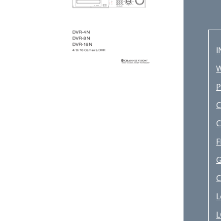
I
C
F
G
C
L
L