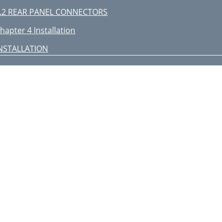
.2 REAR PANEL CONNECTORS
hapter 4 Installation
NSTALLATION
.2 INDIVIDUAL CONNECTION
ENU Setup>
OPERATION
.2 FRONT PANEL CONTROLS
CH1
CH1
 .10 COPY
.2.11 DVR STATUS
.2.12 PTZ CONTROL