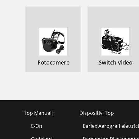
6
6
6
6
6
E
Fotocamere
Switch video
7
7
7
7
Top Manuali
Dispositivi Top
C
E-On
Earlex Aerografi elettrici
S