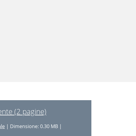
nte (2 pagine)
ale
| Dimensione: 0.30 MB |