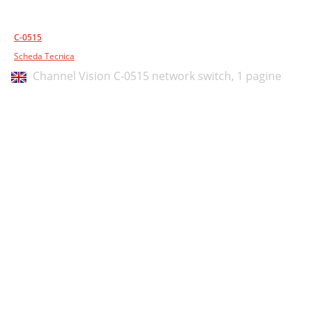
C-0515
Scheda Tecnica
Channel Vision C-0515 network switch,
1 pagine