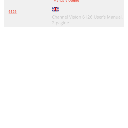
Manuale Utente
6126
Channel Vision 6126 User's Manual,
2 pagine