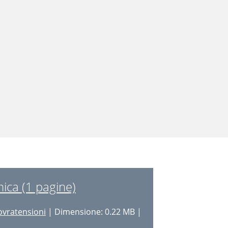
ica (1 pagine)
sovratensioni
| Dimensione: 0.22 MB |