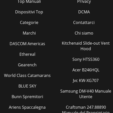
Top Manuali
Privacy
Dispositivi Top
DCMA
Categorie
Contattarci
Marchi
Chi siamo
Kitchenaid Slide-out Vent
DASCOM Americas
Hood
Ethereal
Sony HTSS360
Gearench
Acer B246HQL
World Class Catamarans
Jvc KW-XG707
BLUE SKY
Samsung DM-V40 Manuale
Bunn Spremitori
Utente
Ariens Spaccalegna
Craftsman 247.88890
Manuale del Proprietario