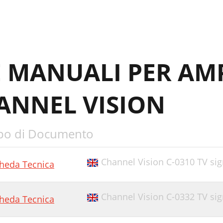
E MANUALI PER AMP
ANNEL VISION
po di Documento
Channel Vision C-0310 TV sig
heda Tecnica
Channel Vision C-0332 TV sig
heda Tecnica