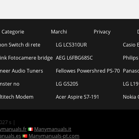
Categorie
Marchi
Privacy
on Switch di rete
LG LCS310UR
Casio 
ink Fotocamere bridge
AEG L6FBG68SC
Philip
neer Audio Tuners
Fellowes Powershred PS-70
Panaso
nster no
LG GS205
LG L19
ltitech Modem
Acer Aspire S7-191
Nokia 
.027 s |
manuals.fr
Manymanuals.it
nuals.es
Manymanuals-pt.com