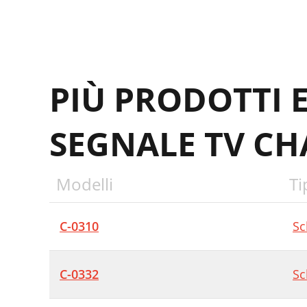
PIÙ PRODOTTI 
SEGNALE TV CH
Modelli
Ti
C-0310
Sc
C-0332
Sc