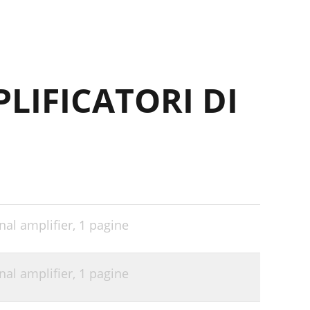
LIFICATORI DI
nal amplifier,
1 pagine
nal amplifier,
1 pagine