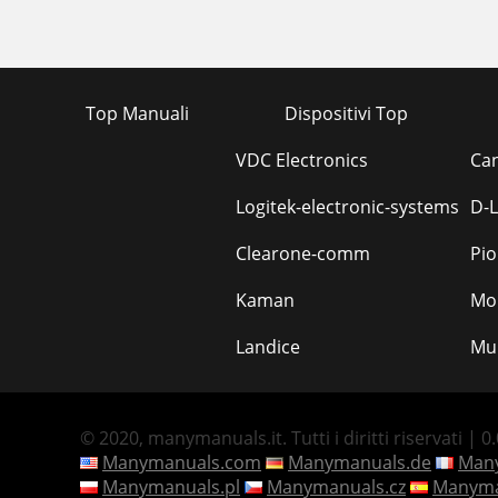
Top Manuali
Dispositivi Top
VDC Electronics
Can
Logitek-electronic-systems
D-L
Clearone-comm
Pio
Kaman
Mo
Landice
Mu
© 2020, manymanuals.it. Tutti i diritti riservati | 0
Manymanuals.com
Manymanuals.de
Many
Manymanuals.pl
Manymanuals.cz
Manyma