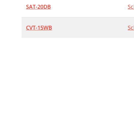
SAT-20DB
Sc
CVT-15WB
Sc