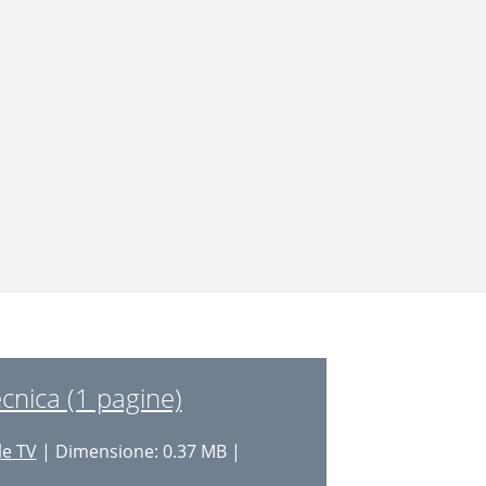
cnica (1 pagine)
le TV
| Dimensione: 0.37 MB |