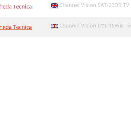
Channel Vision SAT-20DB TV s
heda Tecnica
Channel Vision CVT-15WB TV 
heda Tecnica