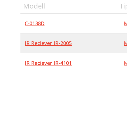
Modelli
Ti
C-0138D
M
IR Reciever IR-2005
M
IR Reciever IR-4101
M