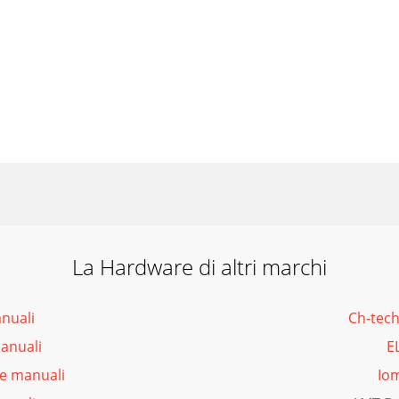
La Hardware di altri marchi
nuali
Ch-tec
anuali
E
re manuali
Io