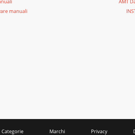
nuali
AMT Da
are manuali
INS
Categorie
Marchi
Privacy