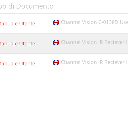
po di Documento
Channel Vision C-0138D Us
anuale Utente
Channel Vision IR Reciever
anuale Utente
Channel Vision IR Reciever
anuale Utente