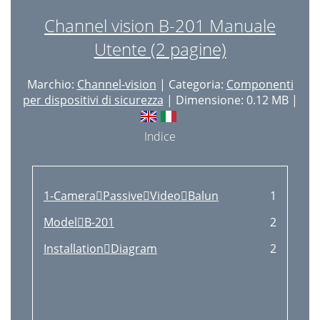
Channel vision B-201 Manuale
Utente (2 pagine)
Marchio:
Channel-vision
| Categoria:
Componenti
per dispositivi di sicurezza
| Dimensione: 0.12 MB |
Indice
1-CameraPassiveVideoBalun
1
ModelB-201
2
InstallationDiagram
2