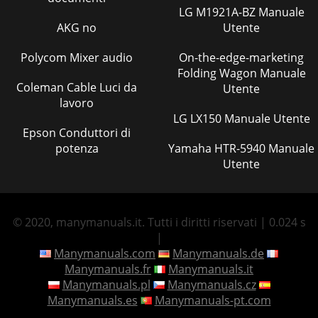
LG M1921A-BZ Manuale
AKG no
Utente
Polycom Mixer audio
On-the-edge-marketing
Folding Wagon Manuale
Coleman Cable Luci da
Utente
lavoro
LG LX150 Manuale Utente
Epson Conduttori di
potenza
Yamaha HTR-5940 Manuale
Utente
© 2020, manymanuals.it. Tutti i diritti riservati | 0.024 s
|
Manymanuals.com
Manymanuals.de
Manymanuals.fr
Manymanuals.it
Manymanuals.pl
Manymanuals.cz
Manymanuals.es
Manymanuals-pt.com