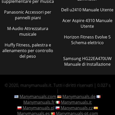
supplementare per musica
Dell u2410 Manuale Utente
Panasonic Accessori per
pannelli piani
Acer Aspire 4310 Manuale
Utente
M-Audio Attrezzatura
musicale
Horizon Fitness Evolve 5
Schema elettrico
Huffy Fitness, palestra e
allenamento per controllo
del peso
Samsung HG22EA470UW
Manuale di Installazione
© 2020, manymanuals.it. Tutti i diritti riservati | 0.027 s
|
Manymanuals.com
Manymanuals.de
Manymanuals.fr
Manymanuals.it
Manymanuals.pl
Manymanuals.cz
Manymanuals.es
Manymanuals-pt.com