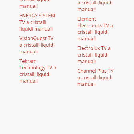
a cristalli liquidi
manuali
manuali
ENERGY SISTEM
Element
TV a cristalli
Electronics TV a
liquidi manuali
cristalli liquidi
VisionQuest TV
manuali
a cristalli liquidi
Electrolux TV a
manuali
cristalli liquidi
Tekram
manuali
Technology TV a
Channel Plus TV
cristalli liquidi
a cristalli liquidi
manuali
manuali