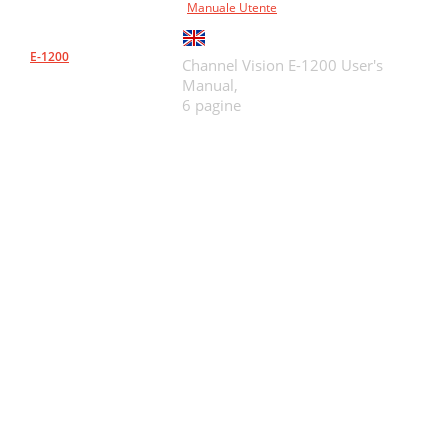
Manuale Utente
E-1200
Channel Vision E-1200 User's
Manual,
6 pagine