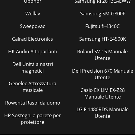
Uponor
Samsung RF261BEAEWW
Wellav
Samsung SM-G800F
Sweepovac
Fujitsu fi-4340C
Calrad Electronics
Samsung HT-E4500K
HK Audio Altoparlanti
Roland SV-15 Manuale
Utente
Dell Unità a nastri
magnetici
Dell Precision 670 Manuale
Utente
Genelec Attrezzatura
musicale
Casio EXILIM EX-Z28
Manuale Utente
Rowenta Rasoi da uomo
LG F-1480RDS Manuale
HP Sostegni a parete per
Utente
proiettore