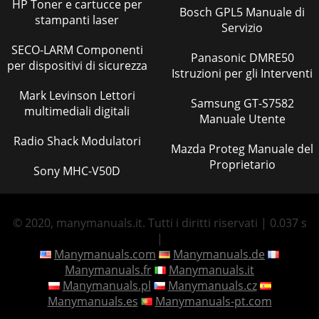
HP Toner e cartucce per
Bosch GPL5 Manuale di
stampanti laser
Servizio
SECO-LARM Componenti
Panasonic DMRE50
per dispositivi di sicurezza
Istruzioni per gli Interventi
Mark Levinson Lettori
Samsung GT-S7582
multimediali digitali
Manuale Utente
Radio Shack Modulatori
Mazda Proteg Manuale del
Proprietario
Sony MHC-V50D
© 2020, manymanuals.it. Tutti i diritti riservati | 0.037 s
|
Manymanuals.com
Manymanuals.de
Manymanuals.fr
Manymanuals.it
Manymanuals.pl
Manymanuals.cz
Manymanuals.es
Manymanuals-pt.com