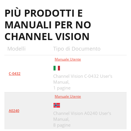
PIÙ PRODOTTI E
MANUALI PER NO
CHANNEL VISION
Modelli
Tipo di Documento
Manuale Utente
C-0432
Channel Vision C-0432 User's
Manual,
1 pagine
Manuale Utente
A0240
Channel Vision A0240 User's
Manual,
8 pagine