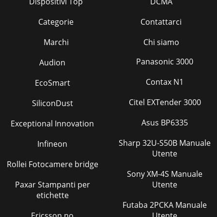
Dispositivi Top
DCMA
Categorie
Contattarci
Marchi
Chi siamo
Panasonic 3000
Audion
Contax N1
EcoSmart
Citel EXTender 3000
SiliconDust
Asus BP6335
Exceptional Innovation
Sharp 32U-S50B Manuale
Infineon
Utente
Rollei Fotocamere bridge
Sony XM-4S Manuale
Paxar Stampanti per
Utente
etichette
Futaba 2PCKA Manuale
Ericsson no
Utente