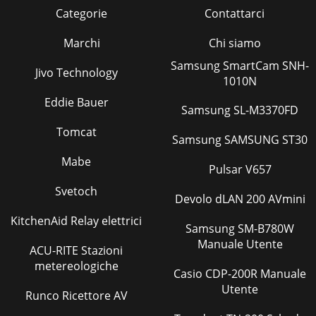
Categorie
Contattarci
Marchi
Chi siamo
Samsung SmartCam SNH-
Jivo Technology
1010N
Eddie Bauer
Samsung SL-M3370FD
Tomcat
Samsung SAMSUNG ST30
Mabe
Pulsar V657
Svetoch
Devolo dLAN 200 AVmini
KitchenAid Relay elettrici
Samsung SM-B780W
Manuale Utente
ACU-RITE Stazioni
metereologiche
Casio CDP-200R Manuale
Utente
Runco Ricettore AV