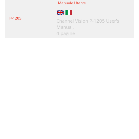
Manuale Utente
P-1205
Channel Vision P-1205 User's
Manual,
4 pagine